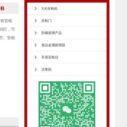
0B
X光安检机
具有安检
安检门
码灯，可
防爆探测产品
节。安检
食品金属探测器
车底安检仪
访客机