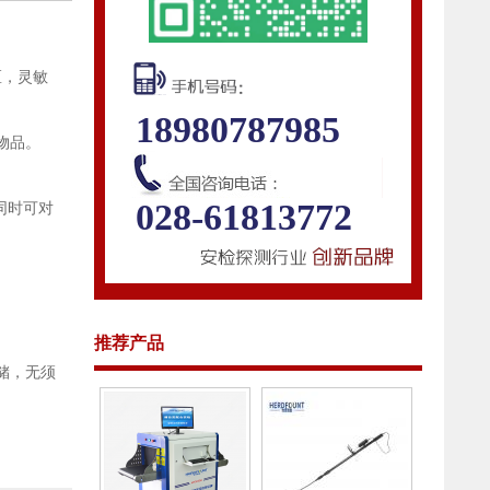
区，灵敏
18980787985
物品。
028-61813772
同时可对
推荐产品
储，无须