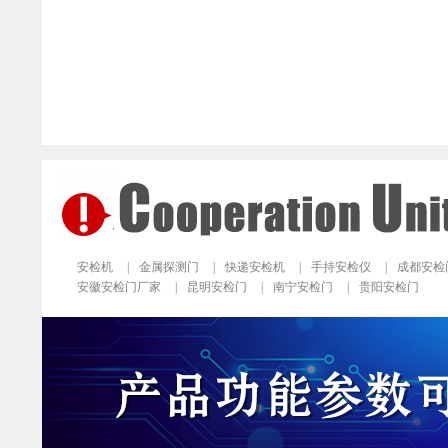
安检机
|
金属探测门
|
快递安检机
|
手持安检仪
|
成都安检
安徽安检门厂家
|
昆明安检门
|
南宁安检门
|
贵阳安检门