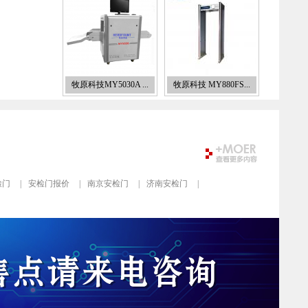
牧原科技MY5030A ...
牧原科技 MY880FS...
检门
|
安检门报价
|
南京安检门
|
济南安检门
|