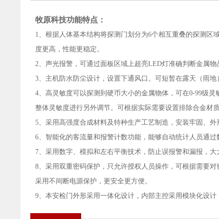
牧原科技功能特点：
1、根据人体基本结构将探测门划分为6个相互重叠的探测区
度更高，性能更稳定。
2、声光报警，可通过面板区域上超亮LED灯准确判断金属
3、主机防水防尘设计，设置下通风口。可短暂在露天（雨地
4、高灵敏度可以探测到硬币大小的金属物体，可在0-99
整体灵敏度进行另外调节。可根据实际需要设置排除合金材
5、采用高强度合成材料及特种生产工艺制造，安装牢固、外
6、智能化的客流量和报警计数功能，能够自动统计人员通过
7、采用数字、模拟和左右平衡技术，防止误报警和漏报，大
8、采用双重密码保护，只允许授权人员操作，可根据需要对
采用不间断电源保护，更安全更方便。
9、本安检门外形采用一体化设计，内部主控采用模块化设计