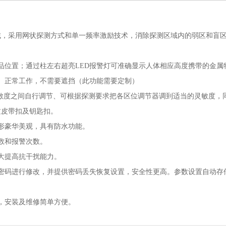
域，采用网状探测方式和单一频率激励技术，消除探测区域内的弱区和盲
物品位置；通过柱左右超亮LED报警灯可准确显示人体相应高度携带的金属
）正常工作，不需要遮挡（此功能需要定制）
级灵敏度之间自行调节、可根据探测要求把各区位调节器调到适当的灵敏度，
质皮带扣及钥匙扣。
形豪华美观，具有防水功能。
数和报警次数。
大提高抗干扰能力。
密码进行修改，并提供密码丢失恢复设置，安全性更高。参数设置自动存
，安装及维修简单方便。