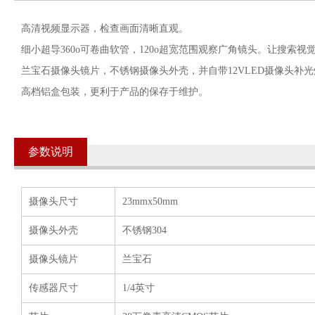
高清视频显示器，检查画面清晰直观。
细小超导360o可卷曲软管，120o超宽范围观察广角镜头。让搜索视
兰宝石摄像头镜片，不锈钢摄像头外壳，并自带12VLED摄像头补
高档铝盒包装，更利于产品的保存于维护。
参数说明
摄像头尺寸
23mmx50mm
摄像头外壳
不锈钢304
摄像头镜片
兰宝石
传感器尺寸
1/4英寸