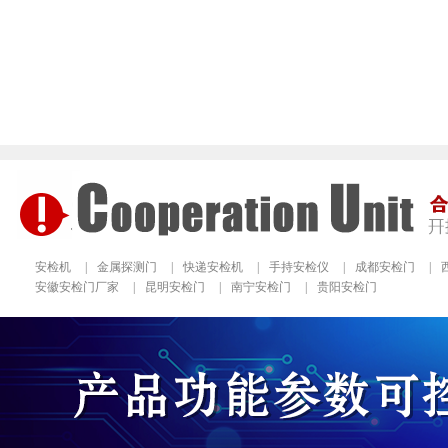
安检机
|
金属探测门
|
快递安检机
|
手持安检仪
|
成都安检门
|
安徽安检门厂家
|
昆明安检门
|
南宁安检门
|
贵阳安检门